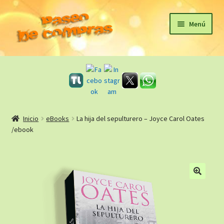
Ir
Ir
Menú
a
al
la
contenido
Inicio
navegación
eBooks
Sagas
Inicio
eBooks
La hija del sepulturero – Joyce Carol Oates
/ebook
Carrito
Revista Literaria
🔍
Taller Literario Online / Servicios Editoriales