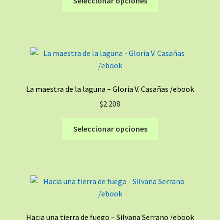
Seleccionar opciones
producto
tiene
múltiples
variantes.
Las
opciones
se
La maestra de la laguna – Gloria V. Casañas /ebook
pueden
$
2.208
elegir
en
Este
Seleccionar opciones
la
producto
página
tiene
de
múltiples
producto
variantes.
Las
opciones
se
Hacia una tierra de fuego – Silvana Serrano /ebook