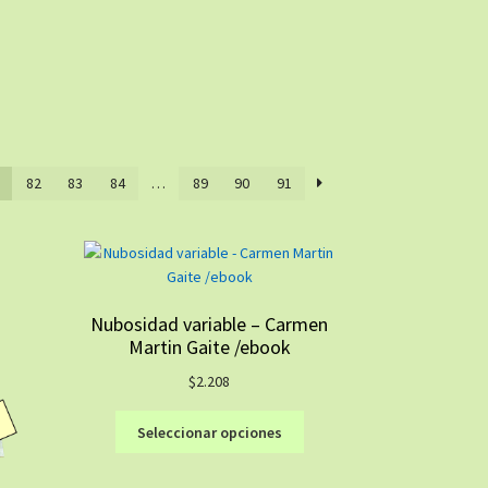
82
83
84
…
89
90
91
Nubosidad variable – Carmen
Martin Gaite /ebook
$
2.208
Este
Seleccionar opciones
producto
tiene