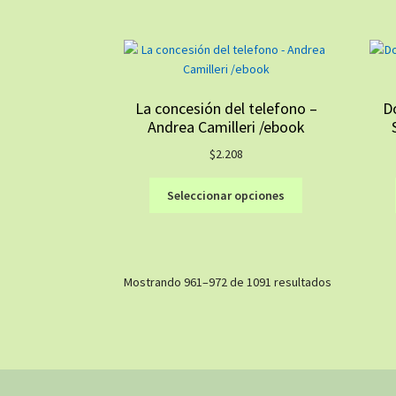
variantes.
Las
opciones
se
pueden
La concesión del telefono –
Do
elegir
Andrea Camilleri /ebook
en
la
$
2.208
página
Este
de
Seleccionar opciones
producto
producto
tiene
múltiples
variantes.
Ordenado
Mostrando 961–972 de 1091 resultados
Las
por
opciones
los
se
últimos
pueden
elegir
en