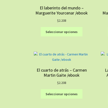
El laberinto del mundo –
Marguerite Yourcenar /ebook
Ma
$
2.208
Este
Seleccionar opciones
producto
tiene
múltiples
variantes.
Las
opciones
se
El cuarto de atrás – Carmen
L
pueden
Martin Gaite /ebook
elegir
en
$
2.208
la
Este
página
Seleccionar opciones
producto
de
tiene
producto
múltiples