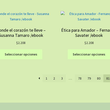
múltiples
variantes.
Las
opciones
se
nde el corazón te lleve –
Ética para Amador – Fern
pueden
Susanna Tamaro /ebook
Savater /ebook
elegir
en
$
2.208
$
2.208
la
Este
página
Seleccionar opciones
Seleccionar opciones
producto
de
tiene
producto
múltiples
variantes.
1
2
3
…
78
79
80
81
Las
opciones
se
pueden
elegir
en