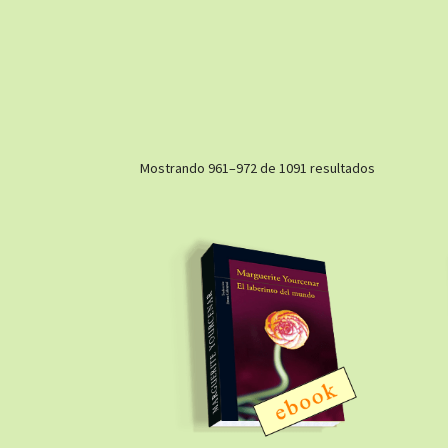
Ordenado
Mostrando 961–972 de 1091 resultados
por
los
últimos