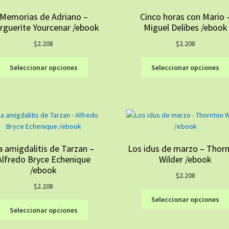
Memorias de Adriano –
Cinco horas con Mario 
rguerite Yourcenar /ebook
Miguel Delibes /ebook
$
2.208
$
2.208
Este
Seleccionar opciones
Seleccionar opciones
producto
tiene
múltiples
variantes.
Las
opciones
se
a amigdalitis de Tarzan –
Los idus de marzo – Thor
pueden
Alfredo Bryce Echenique
Wilder /ebook
elegir
/ebook
en
$
2.208
la
$
2.208
página
Seleccionar opciones
Este
de
Seleccionar opciones
producto
producto
tiene