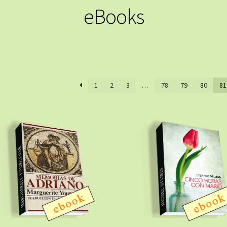
eBooks
1
2
3
…
78
79
80
81