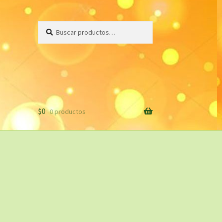
Buscar
Buscar
por:
$
0
0 productos