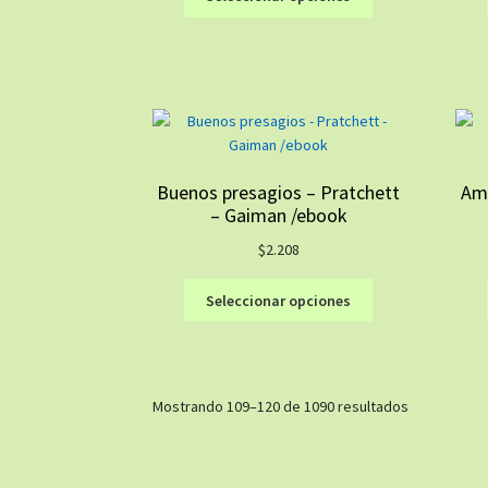
producto
producto
tiene
múltiples
variantes.
Las
opciones
se
pueden
Buenos presagios – Pratchett
Ame
elegir
– Gaiman /ebook
en
la
$
2.208
página
Este
de
Seleccionar opciones
producto
producto
tiene
múltiples
variantes.
Ordenado
Mostrando 109–120 de 1090 resultados
Las
por
opciones
los
se
últimos
pueden