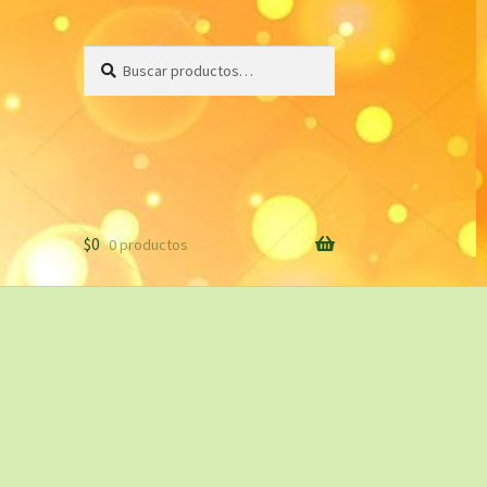
Buscar
Buscar
por:
$
0
0 productos