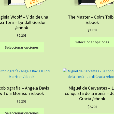
rginia Woolf – Vida de una
The Master – Colm Toib
scritora – Lyndall Gordon
/ebook
/ebook
$
2.208
$
2.208
Seleccionar opciones
Este
Seleccionar opciones
producto
tiene
múltiples
variantes.
Las
opciones
se
tobiografía – Angela Davis
Miguel de Cervantes – 
pueden
& Toni Morrison /ebook
conquista de la ironía – J
elegir
Gracia /ebook
en
$
2.208
la
$
2.208
Este
página
Seleccionar opciones