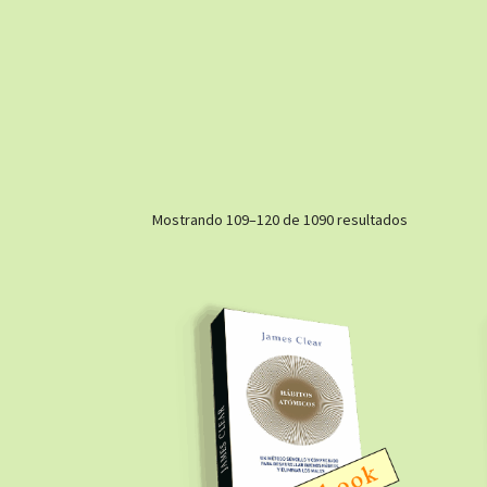
Ordenado
Mostrando 109–120 de 1090 resultados
por
los
últimos