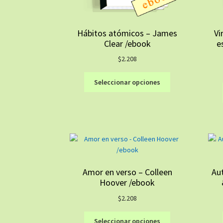
Hábitos atómicos – James
Vi
Clear /ebook
e
$
2.208
Este
Seleccionar opciones
producto
tiene
múltiples
variantes.
Las
opciones
se
pueden
Amor en verso – Colleen
Au
elegir
Hoover /ebook
en
la
$
2.208
página
Este
de
Seleccionar opciones