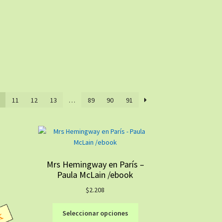
11
12
13
…
89
90
91
Mrs Hemingway en París –
Paula McLain /ebook
$
2.208
Este
Seleccionar opciones
producto