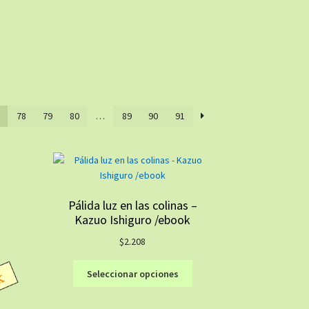
78
79
80
…
89
90
91
Pálida luz en las colinas –
Kazuo Ishiguro /ebook
$
2.208
Este
Seleccionar opciones
producto
tiene