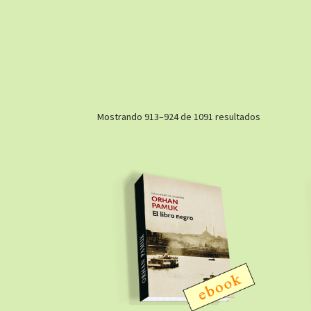
Ordenado
Mostrando 913–924 de 1091 resultados
por
los
últimos