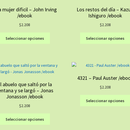
 mujer dificil – John Irving
Los restos del día – Kaz
/ebook
Ishiguro /ebook
$
2.208
$
2.208
Este
Seleccionar opciones
Seleccionar opciones
producto
tiene
múltiples
variantes.
Las
opciones
4321 – Paul Auster /ebo
se
l abuelo que saltó por la
pueden
$
2.208
entana y se largó – Jonas
elegir
Jonasson /ebook
en
Seleccionar opciones
la
$
2.208
página
Este
de
Seleccionar opciones
producto
producto
tiene