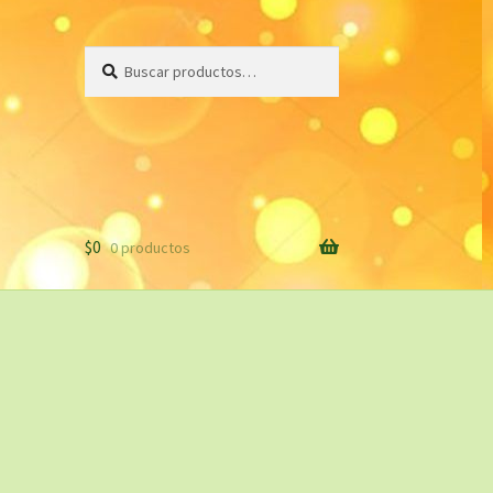
Buscar
Buscar
por:
$
0
0 productos