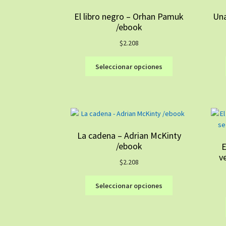
El libro negro – Orhan Pamuk
Una
/ebook
$
2.208
Este
Seleccionar opciones
producto
tiene
múltiples
variantes.
Las
opciones
La cadena – Adrian McKinty
se
/ebook
E
pueden
v
elegir
$
2.208
en
Este
la
Seleccionar opciones
producto
página
tiene
de
múltiples
producto
variantes.