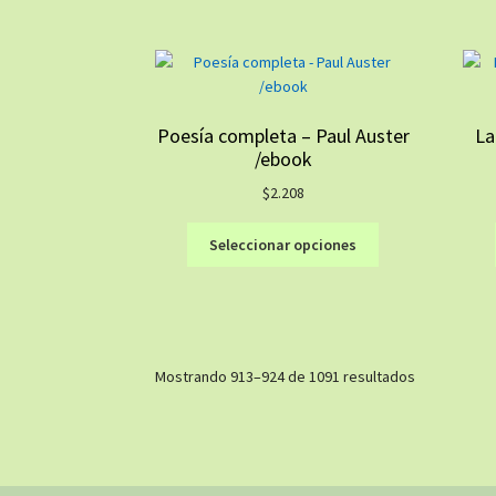
Las
opciones
se
pueden
elegir
Poesía completa – Paul Auster
La
en
/ebook
la
página
$
2.208
de
Este
producto
Seleccionar opciones
producto
tiene
múltiples
variantes.
Las
Ordenado
Mostrando 913–924 de 1091 resultados
opciones
por
se
los
pueden
últimos
elegir
en