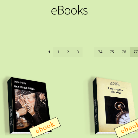
eBooks
1
2
3
…
74
75
76
77