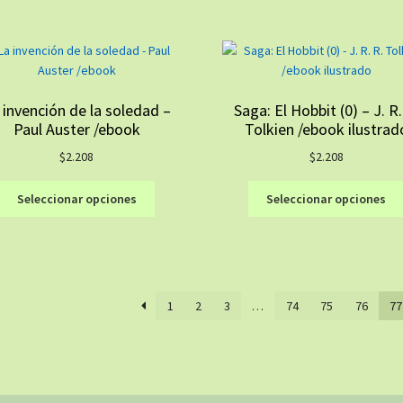
múltiples
variantes.
Las
opciones
se
 invención de la soledad –
Saga: El Hobbit (0) – J. R.
pueden
Paul Auster /ebook
Tolkien /ebook ilustrad
elegir
en
$
2.208
$
2.208
la
Este
página
Seleccionar opciones
Seleccionar opciones
producto
de
tiene
producto
múltiples
variantes.
Las
1
2
3
…
74
75
76
77
opciones
se
pueden
elegir
en