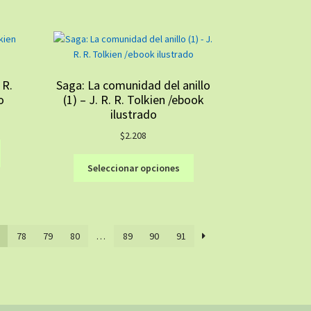
variantes.
opciones
Las
se
opciones
pueden
se
elegir
pueden
en
 R.
Saga: La comunidad del anillo
elegir
la
o
(1) – J. R. R. Tolkien /ebook
en
página
ilustrado
la
de
$
2.208
página
producto
Este
de
Este
producto
producto
Seleccionar opciones
producto
tiene
tiene
múltiples
múltiples
variantes.
variantes.
Las
78
79
80
…
89
90
91
Las
opciones
opciones
se
se
pueden
pueden
elegir
elegir
en