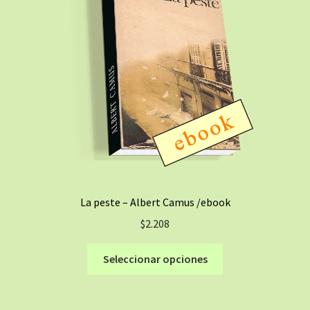
La peste – Albert Camus /ebook
$
2.208
Este
Seleccionar opciones
producto
tiene
múltiples