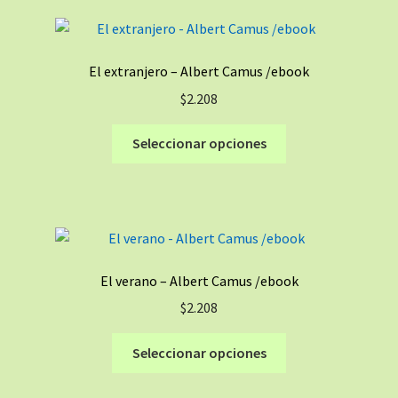
variantes.
Las
opciones
El extranjero – Albert Camus /ebook
se
$
2.208
pueden
elegir
Este
Seleccionar opciones
en
producto
la
tiene
página
múltiples
de
variantes.
producto
Las
opciones
El verano – Albert Camus /ebook
se
$
2.208
pueden
elegir
Este
Seleccionar opciones
en
producto
la
tiene