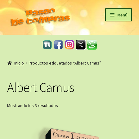
Ir
Ir
Menú
a
al
la
contenido
Inicio
navegación
eBooks
Inicio
Productos etiquetados “Albert Camus”
Sagas
Albert Camus
Carrito
Revista Literaria
Ordenado
Mostrando los 3 resultados
por
Taller Literario Online / Servicios Editoriales
los
últimos