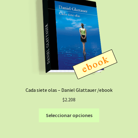
Cada siete olas – Daniel Glattauer /ebook
$
2.208
Este
Seleccionar opciones
producto
tiene
múltiples