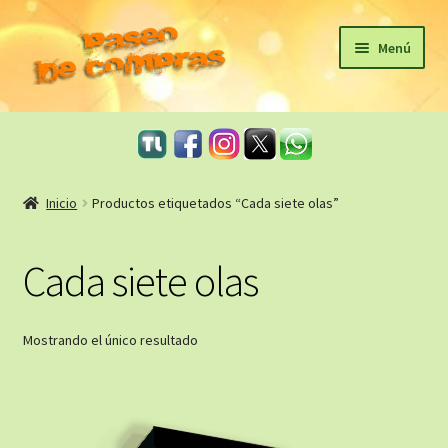
Ir
Ir
Menú
a
al
la
contenido
Inicio
navegación
eBooks
Inicio
Productos etiquetados “Cada siete olas”
Sagas
Cada siete olas
Carrito
Revista Literaria
Mostrando el único resultado
Taller Literario Online / Servicios Editoriales