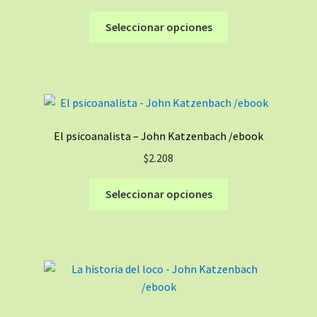
Este
Seleccionar opciones
producto
tiene
múltiples
variantes.
Las
opciones
El psicoanalista – John Katzenbach /ebook
se
$
2.208
pueden
elegir
Este
Seleccionar opciones
en
producto
la
tiene
página
múltiples
de
variantes.
producto
Las
opciones
se