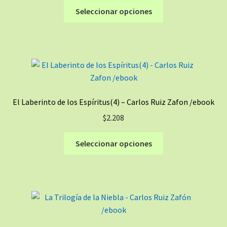
en
Este
Seleccionar opciones
la
producto
página
tiene
de
múltiples
producto
variantes.
Las
opciones
se
El Laberinto de los Espíritus(4) – Carlos Ruiz Zafon /ebook
pueden
$
2.208
elegir
en
Este
Seleccionar opciones
la
producto
página
tiene
de
múltiples
producto
variantes.
Las
opciones
se