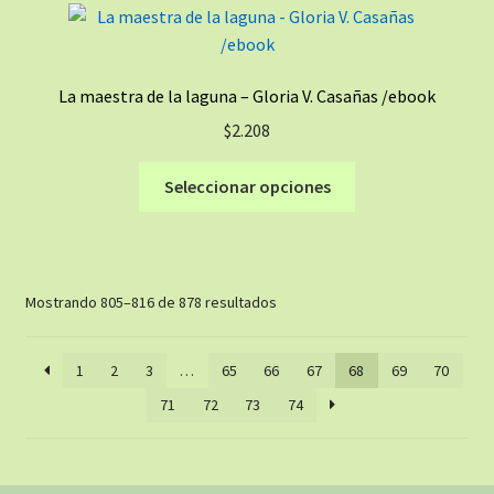
Las
opciones
se
La maestra de la laguna – Gloria V. Casañas /ebook
pueden
$
2.208
elegir
en
Este
Seleccionar opciones
la
producto
página
tiene
de
múltiples
producto
variantes.
Ordenado
Mostrando 805–816 de 878 resultados
Las
por
opciones
los
se
1
2
3
…
65
66
67
68
69
70
últimos
pueden
71
72
73
74
elegir
en
la