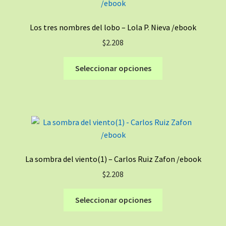
opciones
se
Los tres nombres del lobo – Lola P. Nieva /ebook
pueden
$
2.208
elegir
en
Este
Seleccionar opciones
la
producto
página
tiene
de
múltiples
producto
variantes.
Las
opciones
se
La sombra del viento(1) – Carlos Ruiz Zafon /ebook
pueden
$
2.208
elegir
en
Este
Seleccionar opciones
la
producto
página
tiene