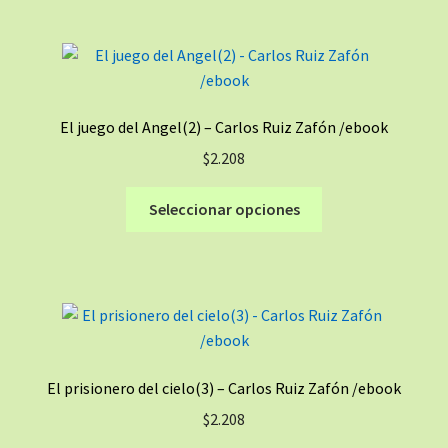
de
múltiples
producto
variantes.
Las
opciones
se
El juego del Angel(2) – Carlos Ruiz Zafón /ebook
pueden
$
2.208
elegir
en
Este
Seleccionar opciones
la
producto
página
tiene
de
múltiples
producto
variantes.
Las
opciones
se
El prisionero del cielo(3) – Carlos Ruiz Zafón /ebook
pueden
$
2.208
elegir