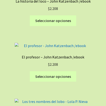
La historia del loco – John Katzenbach /ebook
pueden
$
2.208
elegir
en
Este
Seleccionar opciones
la
producto
página
tiene
de
múltiples
producto
variantes.
Las
opciones
El profesor – John Katzenbach /ebook
se
$
2.208
pueden
elegir
Este
Seleccionar opciones
en
producto
la
tiene
página
múltiples
de
variantes.
producto
Las