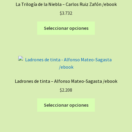
La Trilogía de la Niebla – Carlos Ruiz Zafón /ebook
pueden
$
3.732
elegir
en
Este
Seleccionar opciones
la
producto
página
tiene
de
múltiples
producto
variantes.
Las
opciones
se
Ladrones de tinta – Alfonso Mateo-Sagasta /ebook
pueden
$
2.208
elegir
en
Este
Seleccionar opciones
la
producto
página
tiene
de
múltiples
producto
variantes.