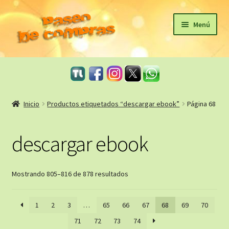
Ir
Ir
Menú
a
al
la
contenido
Inicio
navegación
eBooks
Inicio
Productos etiquetados “descargar ebook”
Página 68
Sagas
descargar ebook
Carrito
Revista Literaria
Ordenado
Mostrando 805–816 de 878 resultados
por
Taller Literario Online / Servicios Editoriales
los
1
2
3
…
65
66
67
68
69
70
últimos
71
72
73
74