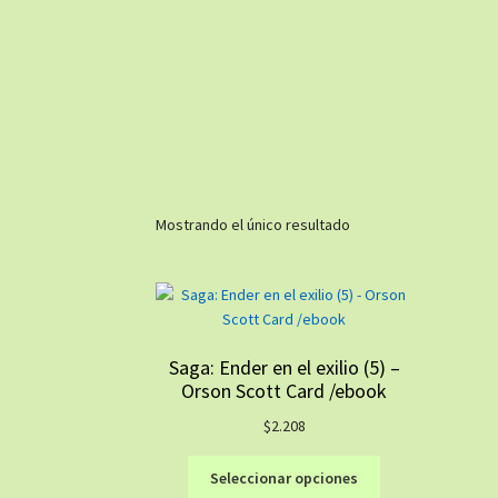
Mostrando el único resultado
Saga: Ender en el exilio (5) –
Orson Scott Card /ebook
$
2.208
Este
Seleccionar opciones
producto