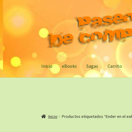
Ir
Ir
a
al
la
contenido
navegación
Inicio
eBooks
Sagas
Carrito
Inicio
Productos etiquetados “Ender en el exil