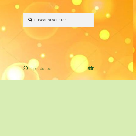
Buscar
Buscar
por:
$
0
0 productos