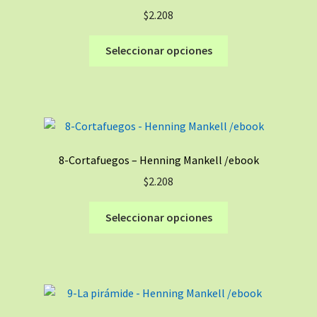
$
2.208
elegir
en
Este
Seleccionar opciones
la
producto
página
tiene
de
múltiples
producto
variantes.
Las
opciones
8-Cortafuegos – Henning Mankell /ebook
se
$
2.208
pueden
elegir
Este
Seleccionar opciones
en
producto
la
tiene
página
múltiples
de
variantes.
producto
Las
opciones