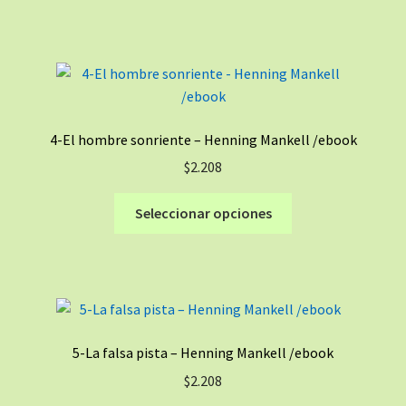
la
tiene
página
múltiples
de
variantes.
producto
Las
opciones
se
4-El hombre sonriente – Henning Mankell /ebook
pueden
$
2.208
elegir
en
Este
Seleccionar opciones
la
producto
página
tiene
de
múltiples
producto
variantes.
Las
opciones
5-La falsa pista – Henning Mankell /ebook
se
$
2.208
pueden