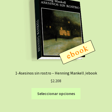
1-Asesinos sin rostro – Henning Mankell /ebook
$
2.208
Este
Seleccionar opciones
producto
tiene
múltiples