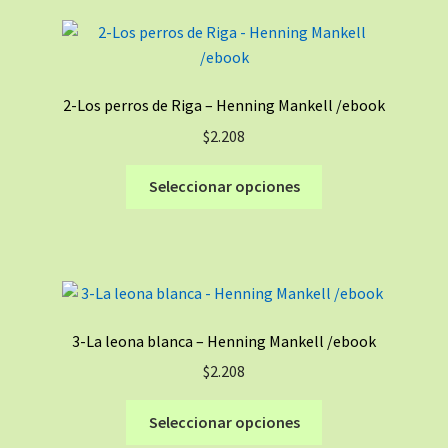
variantes.
Las
opciones
se
2-Los perros de Riga – Henning Mankell /ebook
pueden
$
2.208
elegir
en
Este
Seleccionar opciones
la
producto
página
tiene
de
múltiples
producto
variantes.
Las
opciones
3-La leona blanca – Henning Mankell /ebook
se
$
2.208
pueden
elegir
Este
Seleccionar opciones
en
producto