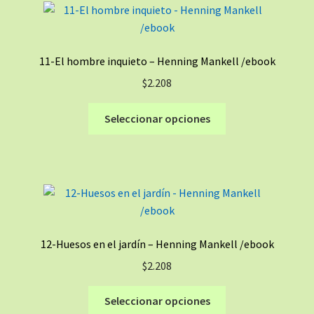
Las
opciones
se
11-El hombre inquieto – Henning Mankell /ebook
pueden
$
2.208
elegir
en
Este
Seleccionar opciones
la
producto
página
tiene
de
múltiples
producto
variantes.
Las
opciones
se
12-Huesos en el jardín – Henning Mankell /ebook
pueden
$
2.208
elegir
en
Este
Seleccionar opciones
la
producto