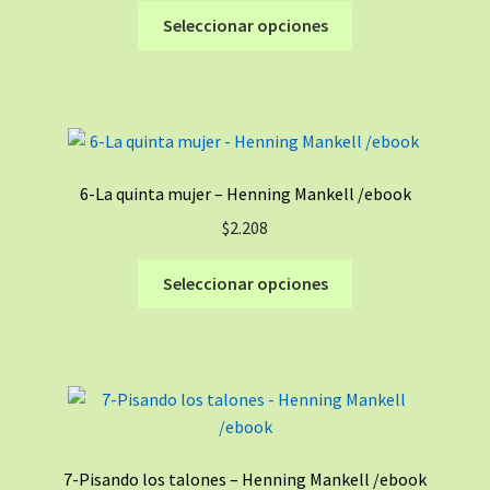
elegir
Este
Seleccionar opciones
en
producto
la
tiene
página
múltiples
de
variantes.
producto
Las
opciones
6-La quinta mujer – Henning Mankell /ebook
se
$
2.208
pueden
elegir
Este
Seleccionar opciones
en
producto
la
tiene
página
múltiples
de
variantes.
producto
Las
opciones
se
7-Pisando los talones – Henning Mankell /ebook
pueden