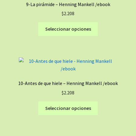
9-La pirámide – Henning Mankell /ebook
se
$
2.208
pueden
elegir
Este
Seleccionar opciones
en
producto
la
tiene
página
múltiples
de
variantes.
producto
Las
opciones
se
10-Antes de que hiele – Henning Mankell /ebook
pueden
$
2.208
elegir
en
Este
Seleccionar opciones
la
producto
página
tiene
de
múltiples
producto
variantes.