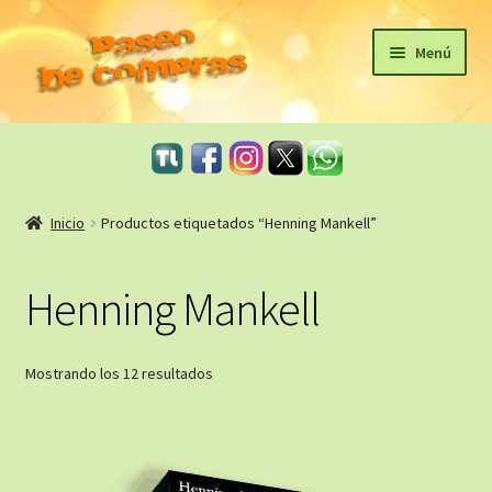
Ir
Ir
Menú
a
al
la
contenido
Inicio
navegación
eBooks
Inicio
Productos etiquetados “Henning Mankell”
Sagas
Henning Mankell
Carrito
Revista Literaria
Ordenado
Mostrando los 12 resultados
por
Taller Literario Online / Servicios Editoriales
los
últimos