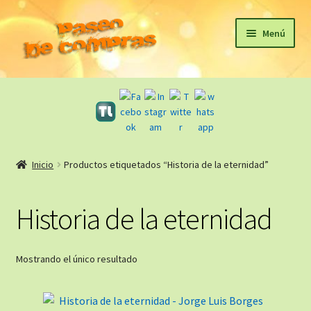
Ir
Ir
Menú
a
al
la
contenido
Inicio
navegación
eBooks
Sagas
Inicio
Productos etiquetados “Historia de la eternidad”
Carrito
Historia de la eternidad
Revista Literaria
Mostrando el único resultado
Taller Literario Online / Servicios Editoriales