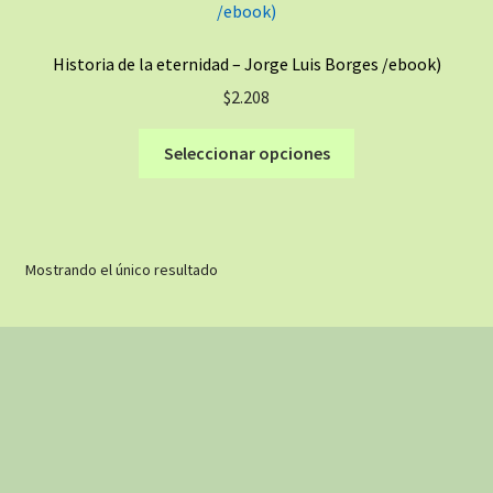
Historia de la eternidad – Jorge Luis Borges /ebook)
$
2.208
Este
Seleccionar opciones
producto
tiene
múltiples
variantes.
Mostrando el único resultado
Las
opciones
se
pueden
elegir
en
la
página