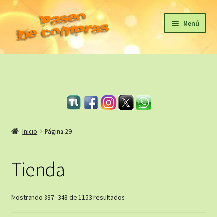
Ir
Ir
Menú
a
al
la
contenido
Inicio
navegación
eBooks
Sagas
Carrito
Inicio
Página 29
Revista Literaria
Tienda
Taller Literario Online / Servicios Editoriales
Ordenado
Mostrando 337–348 de 1153 resultados
por