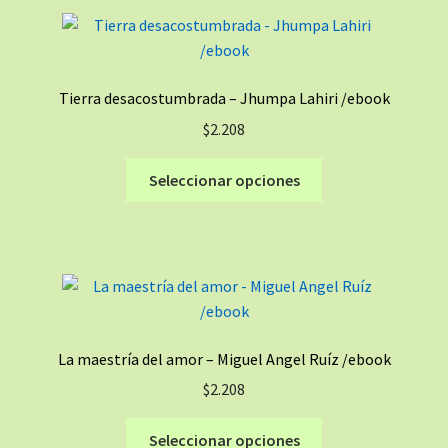
variantes.
Las
opciones
se
Tierra desacostumbrada – Jhumpa Lahiri /ebook
pueden
$
2.208
elegir
en
Este
Seleccionar opciones
la
producto
página
tiene
de
múltiples
producto
variantes.
Las
opciones
se
La maestría del amor – Miguel Angel Ruíz /ebook
pueden
$
2.208
elegir
en
Este
Seleccionar opciones
la