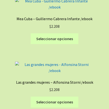
Las
opciones
se
Mea Cuba – Guillermo Cabrera Infante /ebook
pueden
$
2.208
elegir
en
Este
Seleccionar opciones
la
producto
página
tiene
de
múltiples
producto
variantes.
Las
opciones
se
Las grandes mujeres – Alfonsina Storni /ebook
pueden
$
2.208
elegir
en
Este
Seleccionar opciones
la
producto
página