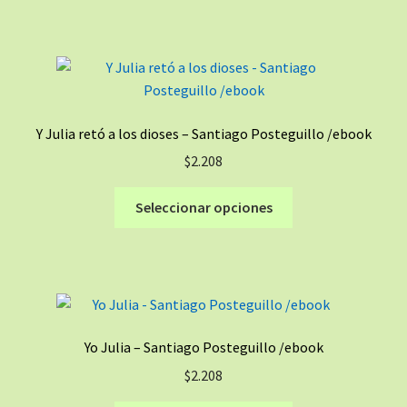
tiene
de
múltiples
producto
variantes.
Las
opciones
se
Y Julia retó a los dioses – Santiago Posteguillo /ebook
pueden
$
2.208
elegir
en
Este
Seleccionar opciones
la
producto
página
tiene
de
múltiples
producto
variantes.
Las
opciones
Yo Julia – Santiago Posteguillo /ebook
se
$
2.208
pueden
elegir