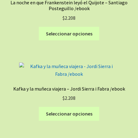
La noche en que Frankenstein leyó el Quijote – Santiago
pueden
Posteguillo /ebook
elegir
$
2.208
en
la
Este
Seleccionar opciones
página
producto
de
tiene
producto
múltiples
variantes.
Las
opciones
se
Kafka y la muñeca viajera – Jordi Sierra i Fabra /ebook
pueden
$
2.208
elegir
en
Este
Seleccionar opciones
la
producto
página
tiene
de
múltiples
producto