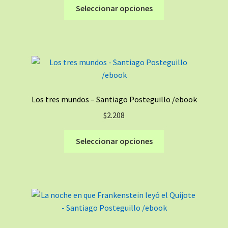
Este
Seleccionar opciones
en
producto
la
tiene
página
múltiples
de
variantes.
producto
Las
opciones
se
Los tres mundos – Santiago Posteguillo /ebook
pueden
$
2.208
elegir
en
Este
Seleccionar opciones
la
producto
página
tiene
de
múltiples
producto
variantes.
Las
opciones
se