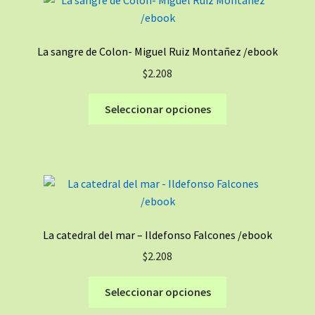
Las
opciones
se
La sangre de Colon- Miguel Ruiz Montañez /ebook
pueden
$
2.208
elegir
en
Este
Seleccionar opciones
la
producto
página
tiene
de
múltiples
producto
variantes.
Las
opciones
se
La catedral del mar – Ildefonso Falcones /ebook
pueden
$
2.208
elegir
en
Este
Seleccionar opciones
la
producto
página