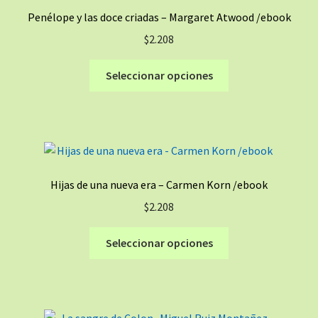
Penélope y las doce criadas – Margaret Atwood /ebook
$
2.208
Este
Seleccionar opciones
producto
tiene
múltiples
variantes.
Las
opciones
Hijas de una nueva era – Carmen Korn /ebook
se
$
2.208
pueden
elegir
Este
Seleccionar opciones
en
producto
la
tiene
página
múltiples
de
variantes.
producto