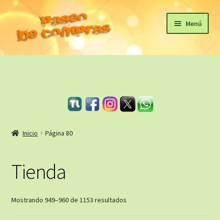
Ir
Ir
Menú
a
al
la
contenido
Inicio
navegación
eBooks
Sagas
Carrito
Inicio
Página 80
Revista Literaria
Tienda
Taller Literario Online / Servicios Editoriales
Ordenado
Mostrando 949–960 de 1153 resultados
por