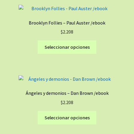
variantes.
Las
opciones
Brooklyn Follies – Paul Auster /ebook
se
$
2.208
pueden
elegir
Este
Seleccionar opciones
en
producto
la
tiene
página
múltiples
de
variantes.
producto
Las
opciones
Ángeles y demonios – Dan Brown /ebook
se
$
2.208
pueden
elegir
Este
Seleccionar opciones
en
producto
la
tiene
página