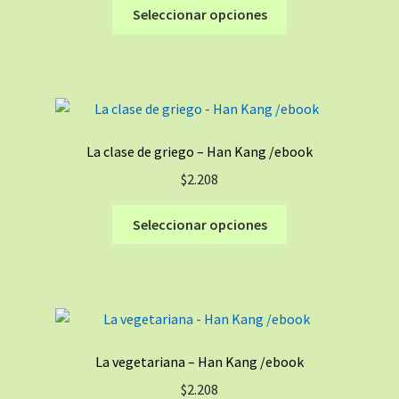
Este
Seleccionar opciones
en
producto
la
tiene
página
múltiples
de
variantes.
producto
Las
opciones
La clase de griego – Han Kang /ebook
se
$
2.208
pueden
elegir
Este
Seleccionar opciones
en
producto
la
tiene
página
múltiples
de
variantes.
producto
Las
opciones
La vegetariana – Han Kang /ebook
se
$
2.208
pueden