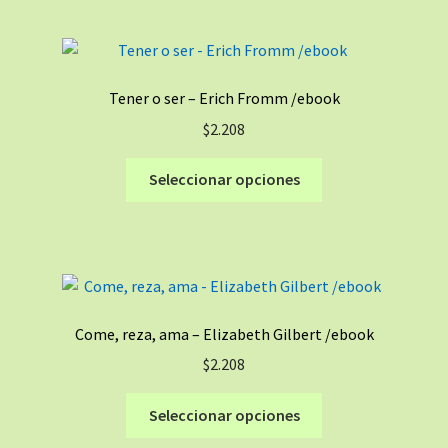
múltiples
de
variantes.
producto
Las
opciones
Tener o ser – Erich Fromm /ebook
se
$
2.208
pueden
elegir
Este
Seleccionar opciones
en
producto
la
tiene
página
múltiples
de
variantes.
producto
Las
opciones
Come, reza, ama – Elizabeth Gilbert /ebook
se
$
2.208
pueden
elegir
Este
Seleccionar opciones
en
producto
la