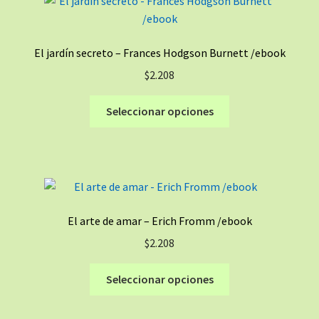
Las
opciones
se
El jardín secreto – Frances Hodgson Burnett /ebook
pueden
$
2.208
elegir
en
Este
Seleccionar opciones
la
producto
página
tiene
de
múltiples
producto
variantes.
Las
opciones
El arte de amar – Erich Fromm /ebook
se
$
2.208
pueden
elegir
Este
Seleccionar opciones
en
producto
la
tiene
página