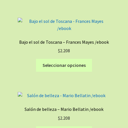
tiene
página
múltiples
de
variantes.
producto
Las
opciones
se
Bajo el sol de Toscana – Frances Mayes /ebook
pueden
$
2.208
elegir
en
Este
Seleccionar opciones
la
producto
página
tiene
de
múltiples
producto
variantes.
Las
opciones
Salón de belleza – Mario Bellatin /ebook
se
$
2.208
pueden
elegir