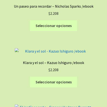
se
Un paseo para recordar – Nicholas Sparks /ebook
pueden
$
2.208
elegir
en
Este
Seleccionar opciones
la
producto
página
tiene
de
múltiples
producto
variantes.
Las
opciones
Klara y el sol – Kazuo Ishiguro /ebook
se
$
2.208
pueden
elegir
Este
Seleccionar opciones
en
producto
la
tiene
página
múltiples
de
variantes.
producto