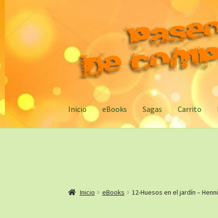
Ir
Ir
a
al
la
contenido
navegación
Inicio
eBooks
Sagas
Carrito
Inicio
eBooks
12-Huesos en el jardín – Henn