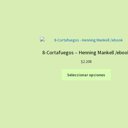
8-Cortafuegos – Henning Mankell /eboo
$
2.208
Este
Seleccionar opciones
producto
tiene
múltiples
variantes.
Las
opciones
se
pueden