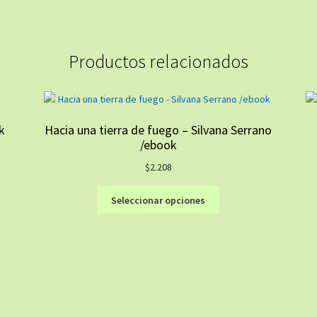
Productos relacionados
k
Hacia una tierra de fuego – Silvana Serrano
/ebook
$
2.208
Este
Seleccionar opciones
producto
tiene
múltiples
variantes.
Las
opciones
se