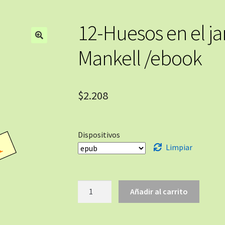
12-Huesos en el j
🔍
Mankell /ebook
$
2.208
Dispositivos
Limpiar
Añadir al carrito