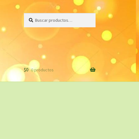
Buscar
Buscar
por:
$
0
0 productos