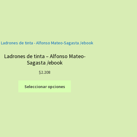
Ladrones de tinta – Alfonso Mateo-
Sagasta /ebook
$
2.208
Este
Seleccionar opciones
producto
tiene
múltiples
variantes.
Las
opciones
se