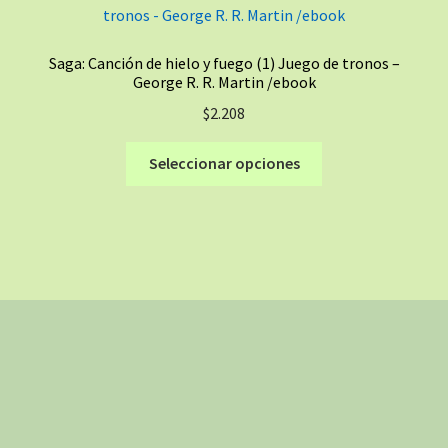
opciones
se
Saga: Canción de hielo y fuego (1) Juego de tronos –
pueden
George R. R. Martin /ebook
elegir
$
2.208
en
la
Este
Seleccionar opciones
página
producto
de
tiene
producto
múltiples
variantes.
Las
opciones
se
pueden
elegir
en
la