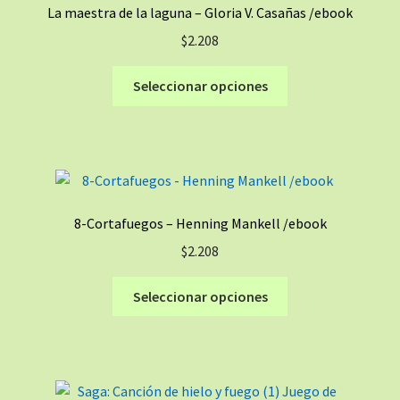
La maestra de la laguna – Gloria V. Casañas /ebook
$
2.208
Este
Seleccionar opciones
producto
tiene
múltiples
variantes.
Las
opciones
8-Cortafuegos – Henning Mankell /ebook
se
$
2.208
pueden
elegir
Este
Seleccionar opciones
en
producto
la
tiene
página
múltiples
de
variantes.
producto
Las