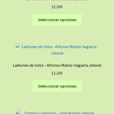
$
2.208
Este
Seleccionar opciones
producto
tiene
múltiples
variantes.
Las
opciones
se
Ladrones de tinta – Alfonso Mateo-Sagasta /ebook
pueden
$
2.208
elegir
en
Este
Seleccionar opciones
la
producto
página
tiene
de
múltiples
producto
variantes.