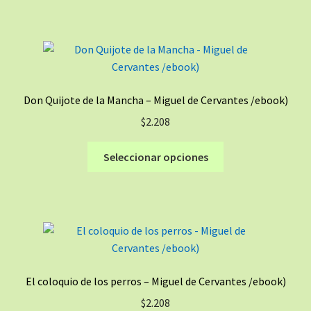
tiene
múltiples
variantes.
Las
opciones
se
Don Quijote de la Mancha – Miguel de Cervantes /ebook)
pueden
$
2.208
elegir
en
Este
Seleccionar opciones
la
producto
página
tiene
de
múltiples
producto
variantes.
Las
opciones
se
El coloquio de los perros – Miguel de Cervantes /ebook)
pueden
$
2.208
elegir