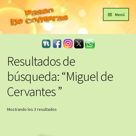
Ir
Ir
Menú
a
al
la
contenido
Inicio
navegación
eBooks
Resultados de
Sagas
búsqueda: “Miguel de
Carrito
Cervantes ”
Revista Literaria
Ordenado
Mostrando los 3 resultados
Taller Literario Online / Servicios Editoriales
por
los
últimos