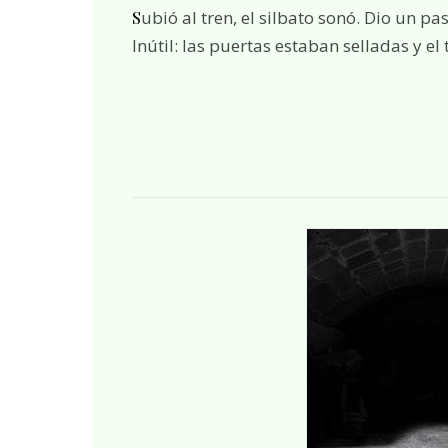
Subió al tren, el silbato sonó. Dio un paso al interior, vaciló, intentó regresar, estiró la mano.
Inútil: las puertas estaban selladas y el