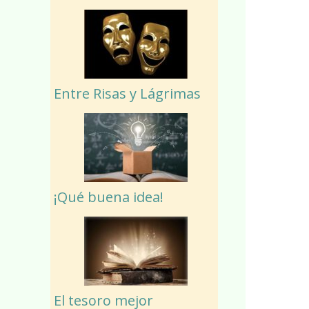
Entre Risas y Lágrimas
¡Qué buena idea!
El tesoro mejor