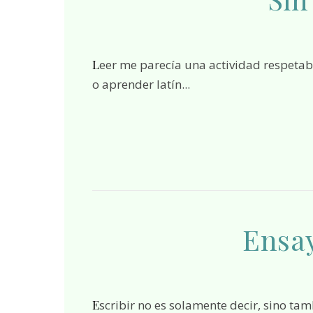
Leer me parecía una actividad respetable, incluso admirable, pero ajena, como escalar montañas
o aprender latín...
Ensay
Escribir no es solamente decir, sino también escuchar. Escuchar eso que insiste, que vuelve una y