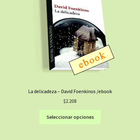
La delicadeza – David Foenkinos /ebook
$
2.208
Este
Seleccionar opciones
producto
tiene
múltiples