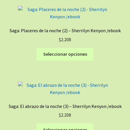
variantes.
Las
opciones
se
Saga: Placeres de la noche (2) – Sherrilyn Kenyon /ebook
pueden
$
2.208
elegir
en
Este
Seleccionar opciones
la
producto
página
tiene
de
múltiples
producto
variantes.
Las
opciones
se
Saga: El abrazo de la noche (3) – Sherrilyn Kenyon /ebook
pueden
$
2.208
elegir
en
Este
Seleccionar opciones