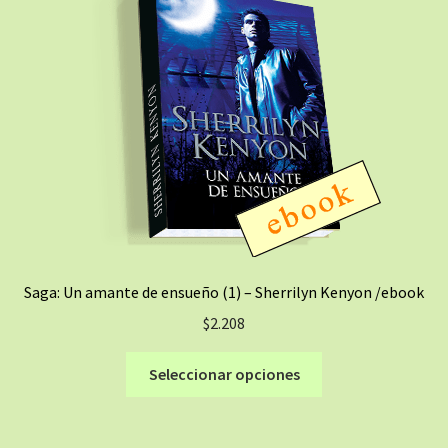
Saga: Un amante de ensueño (1) – Sherrilyn Kenyon /ebook
$
2.208
Este
Seleccionar opciones
producto
tiene
múltiples