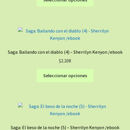
la
producto
página
tiene
de
múltiples
producto
variantes.
Las
opciones
se
Saga: Bailando con el diablo (4) – Sherrilyn Kenyon /ebook
pueden
$
2.208
elegir
en
Este
Seleccionar opciones
la
producto
página
tiene
de
múltiples
producto
variantes.
Las
opciones
se
Saga: El beso de la noche (5) – Sherrilyn Kenyon /ebook