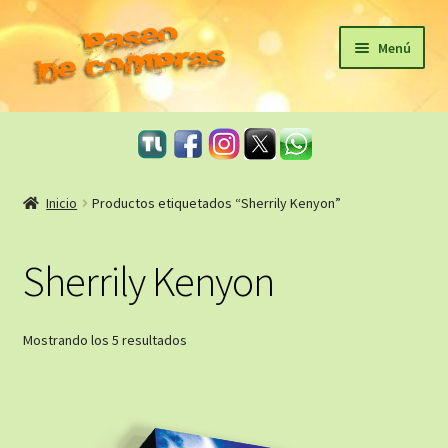
Ir
Ir
Menú
a
al
la
contenido
Inicio
navegación
eBooks
Inicio
Productos etiquetados “Sherrily Kenyon”
Sagas
Sherrily Kenyon
Carrito
Revista Literaria
Ordenado
Mostrando los 5 resultados
por
Taller Literario Online / Servicios Editoriales
los
últimos