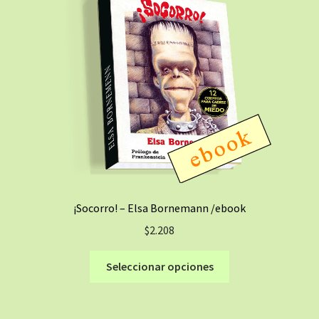
¡Socorro! – Elsa Bornemann /ebook
$
2.208
Este
Seleccionar opciones
producto
tiene
múltiples