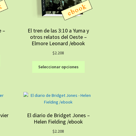
e –
El tren de las 3:10 a Yuma y
otros relatos del Oeste –
Elmore Leonard /ebook
$
2.208
Este
Este
producto
Seleccionar opciones
producto
tiene
tiene
múltiples
múltiples
variantes.
variantes.
Las
Las
opciones
opciones
se
se
pueden
vier
El diario de Bridget Jones –
pueden
elegir
Helen Fielding /ebook
elegir
en
en
la
$
2.208