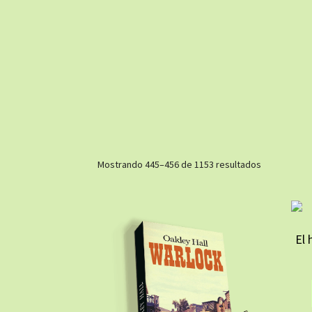
Ordenado
Mostrando 445–456 de 1153 resultados
por
los
últimos
El 