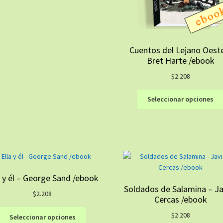
tiene
múltiples
variantes.
Las
opciones
Cuentos del Lejano Oest
se
Bret Harte /ebook
pueden
$
2.208
elegir
en
Seleccionar opciones
la
página
de
producto
a y él – George Sand /ebook
Soldados de Salamina – Ja
$
2.208
Cercas /ebook
Este
$
2.208
Seleccionar opciones
producto