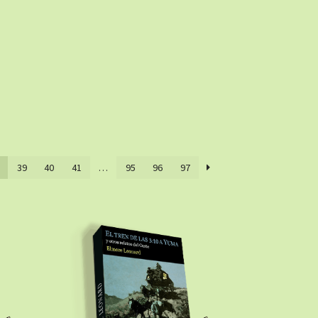
39
40
41
…
95
96
97