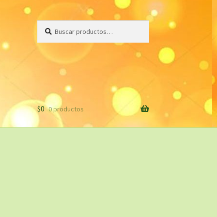
Buscar
Buscar
por:
$
0
0 productos