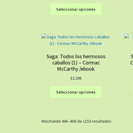
de
Este
producto
Seleccionar opciones
producto
tiene
múltiples
variantes.
Las
opciones
se
Saga: Todos los hermosos
S
pueden
caballos (1) – Cormac
C
elegir
McCarthy /ebook
en
la
$
2.208
página
Este
de
Seleccionar opciones
producto
producto
tiene
múltiples
variantes.
Ordenado
Mostrando 445–456 de 1153 resultados
Las
por
opciones