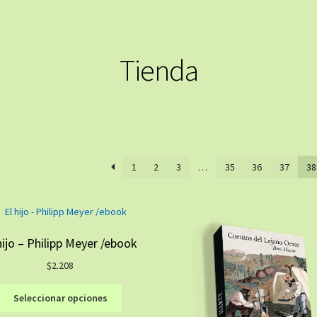
Tienda
1
2
3
…
35
36
37
38
hijo – Philipp Meyer /ebook
$
2.208
Este
Seleccionar opciones
producto