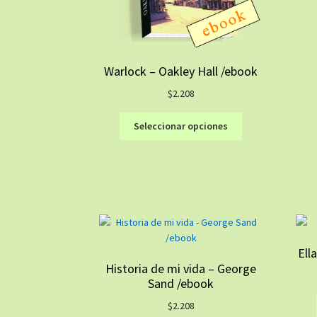
Warlock – Oakley Hall /ebook
$
2.208
Este
Seleccionar opciones
producto
tiene
múltiples
variantes.
Las
opciones
se
pueden
Ell
elegir
Historia de mi vida – George
en
Sand /ebook
la
$
2.208
página