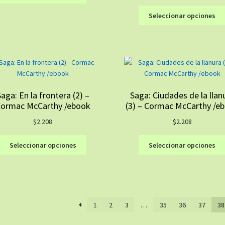
tiene
Seleccionar opciones
múltiples
variantes.
Las
opciones
se
pueden
elegir
aga: En la frontera (2) –
Saga: Ciudades de la llan
en
ormac McCarthy /ebook
(3) – Cormac McCarthy /e
la
página
$
2.208
$
2.208
de
Este
producto
Seleccionar opciones
Seleccionar opciones
producto
tiene
múltiples
variantes.
Las
1
2
3
…
35
36
37
38
opciones
se