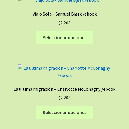
Las
opciones
Viajo Sola – Samuel Bjørk /ebook
se
$
2.208
pueden
elegir
Este
Seleccionar opciones
en
producto
la
tiene
página
múltiples
de
variantes.
producto
Las
opciones
se
La ultima migración – Charlotte McConaghy /ebook
pueden
$
2.208
elegir
en
Este
Seleccionar opciones
la
producto
página
tiene
de