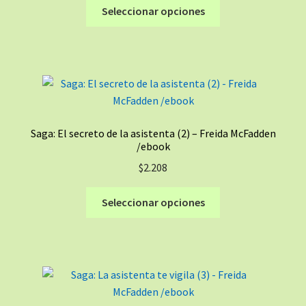
Este
Seleccionar opciones
la
producto
página
tiene
de
múltiples
producto
variantes.
Las
opciones
se
Saga: El secreto de la asistenta (2) – Freida McFadden
pueden
/ebook
elegir
$
2.208
en
la
Este
Seleccionar opciones
página
producto
de
tiene
producto
múltiples
variantes.
Las
opciones