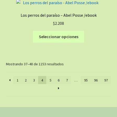
Las
opciones
Los perros del paraíso – Abel Posse /ebook
se
$
2.208
pueden
elegir
Este
Seleccionar opciones
en
producto
la
tiene
página
múltiples
de
variantes.
producto
Ordenado
Mostrando 37–48 de 1153 resultados
Las
por
opciones
los
se
1
2
3
4
5
6
7
…
95
96
97
últimos
pueden
elegir
en
la
página