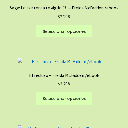
se
Saga: La asistenta te vigila (3) – Freida McFadden /ebook
pueden
$
2.208
elegir
en
Este
Seleccionar opciones
la
producto
página
tiene
de
múltiples
producto
variantes.
Las
opciones
El recluso – Freida McFadden /ebook
se
$
2.208
pueden
elegir
Este
Seleccionar opciones
en
producto
la
tiene
página
múltiples
de
variantes.
producto