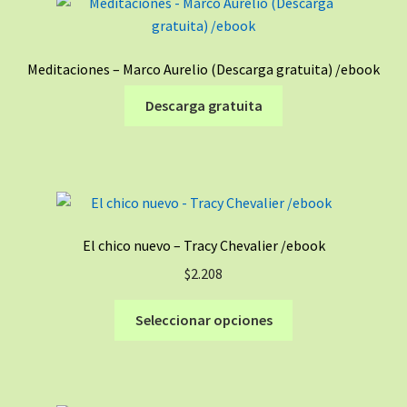
Las
opciones
se
Meditaciones – Marco Aurelio (Descarga gratuita) /ebook
pueden
elegir
Descarga gratuita
en
la
página
de
producto
El chico nuevo – Tracy Chevalier /ebook
$
2.208
Este
Seleccionar opciones
producto
tiene
múltiples
variantes.