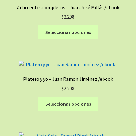
Articuentos completos – Juan José Millás /ebook
$
2.208
Este
Seleccionar opciones
producto
tiene
múltiples
variantes.
Las
opciones
Platero y yo – Juan Ramon Jiménez /ebook
se
$
2.208
pueden
elegir
Este
Seleccionar opciones
en
producto
la
tiene
página
múltiples
de
variantes.
producto