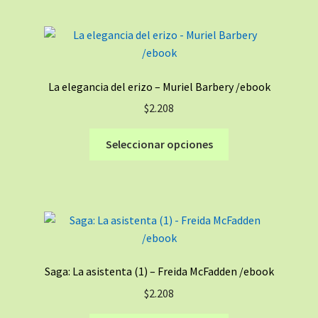
múltiples
producto
variantes.
Las
opciones
se
La elegancia del erizo – Muriel Barbery /ebook
pueden
$
2.208
elegir
en
Este
Seleccionar opciones
la
producto
página
tiene
de
múltiples
producto
variantes.
Las
opciones
se
Saga: La asistenta (1) – Freida McFadden /ebook
pueden
$
2.208
elegir
en