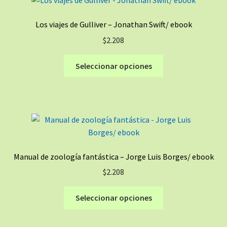
Las
opciones
Los viajes de Gulliver – Jonathan Swift/ ebook
se
$
2.208
pueden
elegir
Este
Seleccionar opciones
en
producto
la
tiene
página
múltiples
de
variantes.
producto
Las
opciones
se
Manual de zoología fantástica – Jorge Luis Borges/ ebook
pueden
$
2.208
elegir
en
Este
Seleccionar opciones
la
producto
página
tiene
de