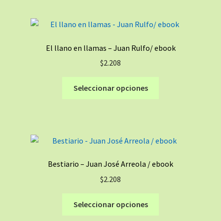
múltiples
producto
variantes.
Las
opciones
El llano en llamas – Juan Rulfo/ ebook
se
$
2.208
pueden
elegir
Este
Seleccionar opciones
en
producto
la
tiene
página
múltiples
de
variantes.
producto
Las
opciones
Bestiario – Juan José Arreola / ebook
se
$
2.208
pueden
elegir
Este
Seleccionar opciones
en
producto
la