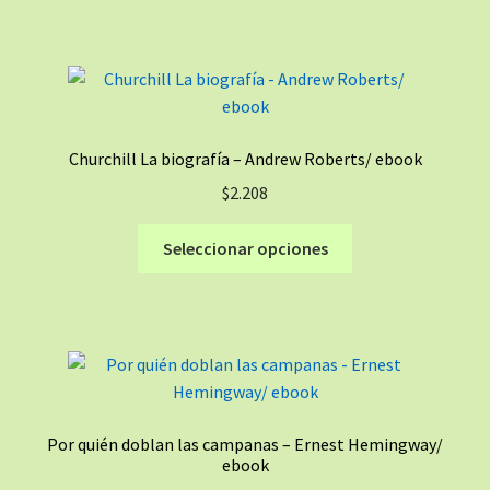
tiene
página
múltiples
de
variantes.
producto
Las
opciones
se
Churchill La biografía – Andrew Roberts/ ebook
pueden
$
2.208
elegir
en
Este
Seleccionar opciones
la
producto
página
tiene
de
múltiples
producto
variantes.
Las
opciones
se
Por quién doblan las campanas – Ernest Hemingway/
pueden
ebook
elegir