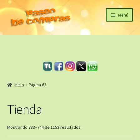
Ir
Ir
Menú
a
al
la
contenido
Inicio
navegación
eBooks
Sagas
Carrito
Inicio
Página 62
Revista Literaria
Tienda
Taller Literario Online / Servicios Editoriales
Ordenado
Mostrando 733–744 de 1153 resultados
por