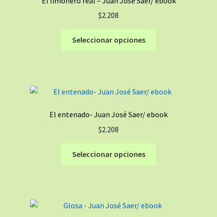
El limonero real – Juan José Saer/ ebook
se
$
2.208
pueden
elegir
Este
Seleccionar opciones
en
producto
la
tiene
página
múltiples
de
variantes.
producto
Las
opciones
El entenado- Juan José Saer/ ebook
se
$
2.208
pueden
elegir
Este
Seleccionar opciones
en
producto
la
tiene
página
múltiples
de
variantes.
producto
Las