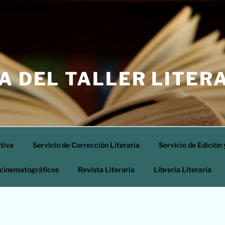
A DEL TALLER LITER
ativa
Servicio de Corrección Literaria
Servicio de Edición 
s cinematográficos
Revista Literaria
Librería Literaria