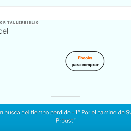
OR
TALLERBIBLIO
cel
Ebooks
para comprar
n busca del tiempo perdido - 1º Por el camino de S
Proust”