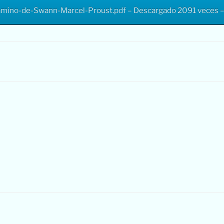
amino-de-Swann-Marcel-Proust.pdf – Descargado 2091 veces 