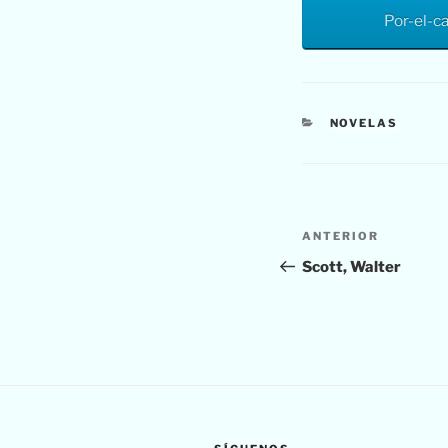
Por-el-c
CATEGORÍAS
NOVELAS
Navegación
Entrada
ANTERIOR
de
anterior:
Scott, Walter
entradas