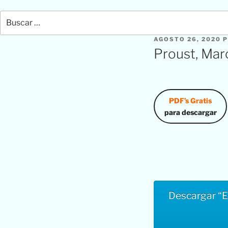
Buscar
por:
PUBLICADO
AGOSTO 26, 2020
P
EL
Proust, Mar
PDF’s Gratis
para descargar
Descargar “E