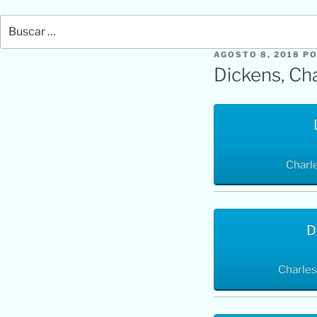
Buscar
por:
PUBLICADO
AGOSTO 8, 2018
P
EL
Dickens, Ch
Charl
D
Charles