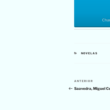
Char
CATEGORÍAS
NOVELAS
Navegación
Entrada
ANTERIOR
de
anterior:
Saavedra, Miguel C
entradas