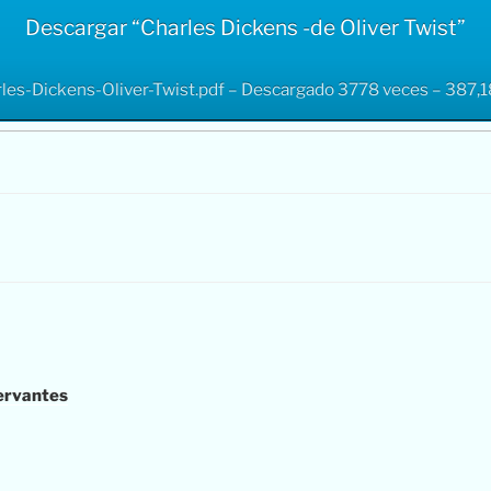
Descargar “Charles Dickens -de Oliver Twist”
les-Dickens-Oliver-Twist.pdf – Descargado 3778 veces – 387,
ervantes