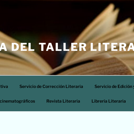
A DEL TALLER LITER
ativa
Servicio de Corrección Literaria
Servicio de Edición 
s cinematográficos
Revista Literaria
Librería Literaria