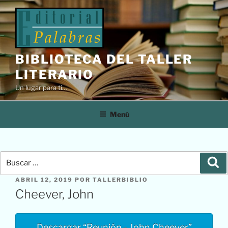
Saltar
al
contenido
BIBLIOTECA DEL TALLER
LITERARIO
Un lugar para ti…
Menú
Buscar
Bu
por:
PUBLICADO
ABRIL 12, 2019
POR
TALLERBIBLIO
EL
Cheever, John
Descargar “Reunión - John Cheever”