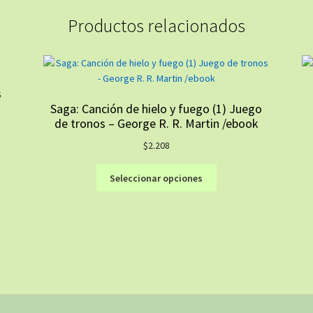
Productos relacionados
s
Saga: Canción de hielo y fuego (1) Juego
de tronos – George R. R. Martin /ebook
$
2.208
Este
Seleccionar opciones
producto
tiene
múltiples
variantes.
Las
opciones
se
pueden
elegir