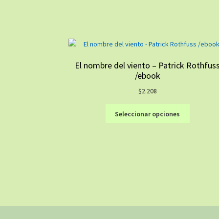
El nombre del viento – Patrick Rothfus
/ebook
$
2.208
Este
Seleccionar opciones
producto
tiene
múltiples
variantes.
Las
opciones
se
pueden
elegir
en