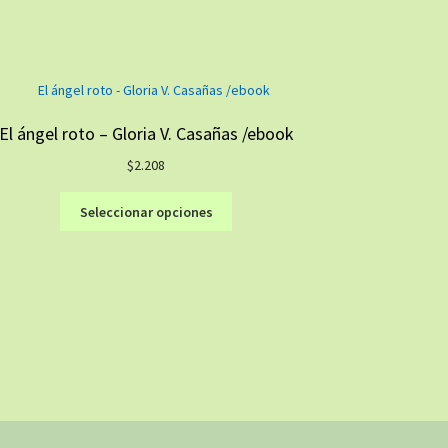
El ángel roto – Gloria V. Casañas /ebook
$
2.208
Este
Seleccionar opciones
producto
tiene
múltiples
variantes.
Las
opciones
se
pueden
elegir
en
la