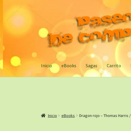
Ir
Ir
a
al
la
contenido
navegación
Inicio
eBooks
Sagas
Carrito
Inicio
eBooks
Dragon rojo – Thomas Harris 