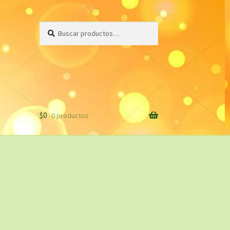
Buscar
Buscar
por:
$
0
0 productos