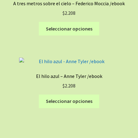
A tres metros sobre el cielo – Federico Moccia /ebook
pueden
$
2.208
elegir
en
Este
Seleccionar opciones
la
producto
página
tiene
de
múltiples
producto
variantes.
Las
opciones
El hilo azul – Anne Tyler /ebook
se
$
2.208
pueden
elegir
Este
Seleccionar opciones
en
producto
la
tiene
página
múltiples
de
variantes.
producto
Las