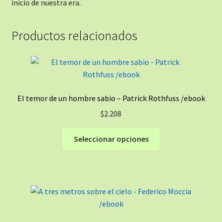
inicio de nuestra era.
Productos relacionados
El temor de un hombre sabio – Patrick Rothfuss /ebook
$
2.208
Este
Seleccionar opciones
producto
tiene
múltiples
variantes.
Las
opciones
se