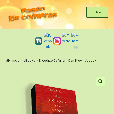
Ir
Ir
Menú
a
al
la
contenido
Inicio
navegación
eBooks
Sagas
Inicio
eBooks
El código Da Vinci – Dan Brown /ebook
Carrito
Revista Literaria
🔍
Taller Literario Online / Servicios Editoriales