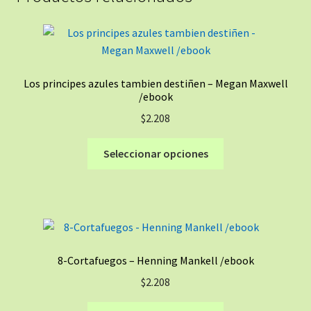
Los principes azules tambien destiñen – Megan Maxwell
/ebook
$
2.208
Este
Seleccionar opciones
producto
tiene
múltiples
variantes.
Las
opciones
8-Cortafuegos – Henning Mankell /ebook
se
$
2.208
pueden
elegir
Este