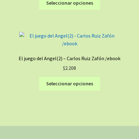
Seleccionar opciones
en
producto
la
tiene
página
múltiples
de
variantes.
producto
Las
opciones
se
El juego del Angel(2) – Carlos Ruiz Zafón /ebook
pueden
$
2.208
elegir
en
Este
Seleccionar opciones
la
producto
página
tiene
de
múltiples
producto
variantes.
Las
opciones
se