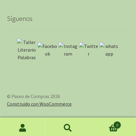
Síguenos
© Paseo de Compras 2026
Construido con WooCommerce
.
0
Buscar
Buscar