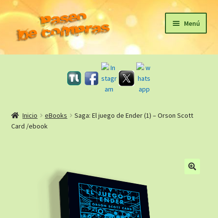
Ir
Ir
Menú
a
al
la
contenido
Inicio
navegación
eBooks
Sagas
Inicio
eBooks
Saga: El juego de Ender (1) – Orson Scott
Card /ebook
Carrito
Revista Literaria
🔍
Taller Literario Online / Servicios Editoriales