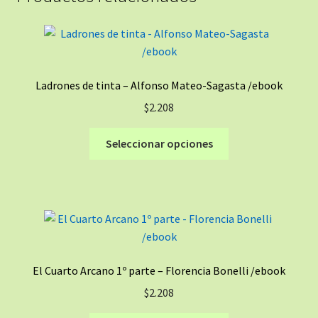
Ladrones de tinta – Alfonso Mateo-Sagasta /ebook
$
2.208
Este
Seleccionar opciones
producto
tiene
múltiples
variantes.
Las
opciones
se
El Cuarto Arcano 1º parte – Florencia Bonelli /ebook
pueden
$
2.208
elegir
en