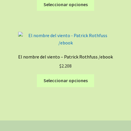
Este
Seleccionar opciones
la
producto
página
tiene
de
múltiples
producto
variantes.
Las
opciones
se
El nombre del viento – Patrick Rothfuss /ebook
pueden
$
2.208
elegir
en
Este
Seleccionar opciones
la
producto
página
tiene
de
múltiples
producto
variantes.
Las
opciones
se