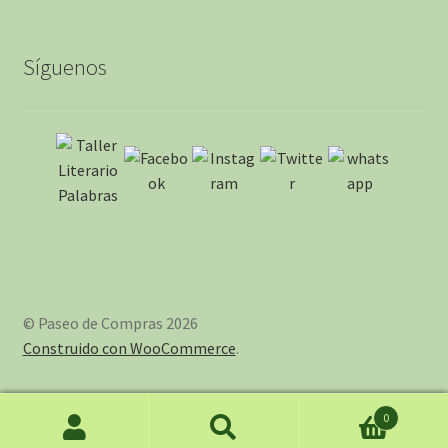
Síguenos
© Paseo de Compras 2026
Construido con WooCommerce
.
0
Buscar
Buscar