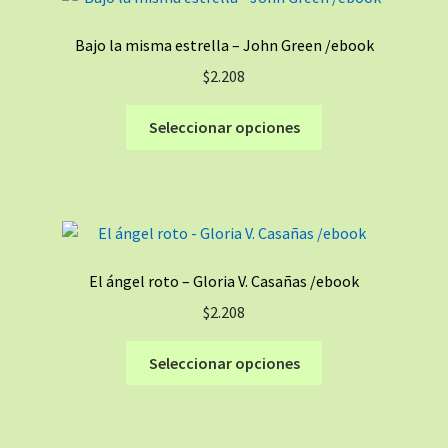
Bajo la misma estrella – John Green /ebook
$
2.208
Este
Seleccionar opciones
producto
tiene
múltiples
variantes.
Las
opciones
El ángel roto – Gloria V. Casañas /ebook
se
$
2.208
pueden
elegir
Este
Seleccionar opciones
en
producto
la
tiene
página
múltiples
de