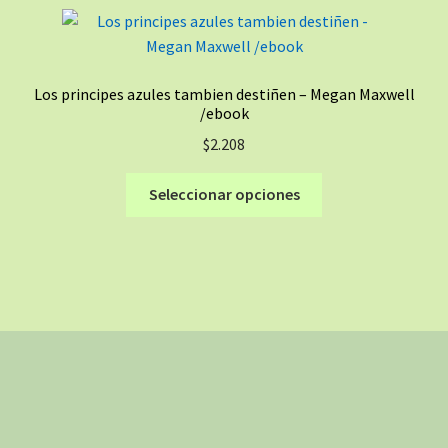
variantes.
producto
Las
opciones
se
Los principes azules tambien destiñen – Megan Maxwell
pueden
/ebook
elegir
$
2.208
en
la
Este
Seleccionar opciones
página
producto
de
tiene
producto
múltiples
variantes.
Las
opciones
se
pueden
elegir
en