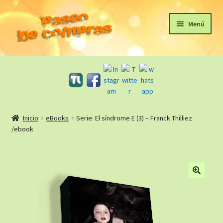
Ir
Ir
Menú
a
al
la
contenido
Inicio
navegación
eBooks
Sagas
Inicio
eBooks
Serie: El síndrome E (3) – Franck Thilliez
/ebook
Carrito
Revista Literaria
🔍
Taller Literario Online / Servicios Editoriales