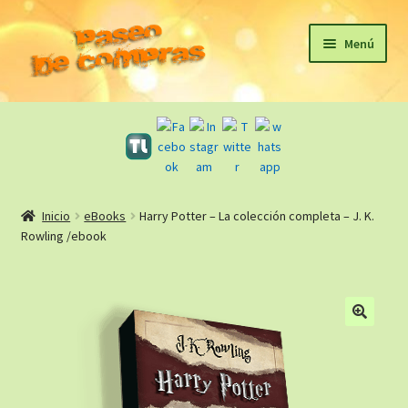
Ir
Ir
Menú
a
al
la
contenido
Inicio
navegación
eBooks
Sagas
Inicio
eBooks
Harry Potter – La colección completa – J. K.
Rowling /ebook
Carrito
Revista Literaria
🔍
Taller Literario Online / Servicios Editoriales