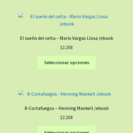
múltiples
variantes.
Las
opciones
se
El sueño del celta – Mario Vargas Llosa /ebook
pueden
$
2.208
elegir
en
Este
Seleccionar opciones
la
producto
página
tiene
de
múltiples
producto
variantes.
Las
opciones
8-Cortafuegos – Henning Mankell /ebook
se
$
2.208
pueden
elegir
Este
Seleccionar opciones