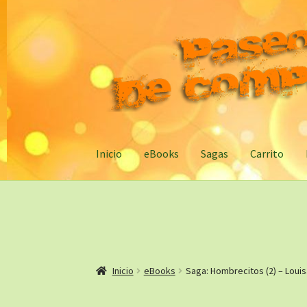
Ir
Ir
a
al
la
contenido
navegación
Inicio
eBooks
Sagas
Carrito
Inicio
eBooks
Saga: Hombrecitos (2) – Loui