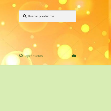
Buscar
Buscar
por:
$
0
0 productos