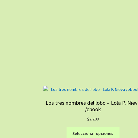
Los tres nombres del lobo – Lola P. Niev
/ebook
$
2.208
Este
Seleccionar opciones
producto