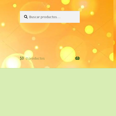
Buscar
Buscar
por:
$
0
0 productos