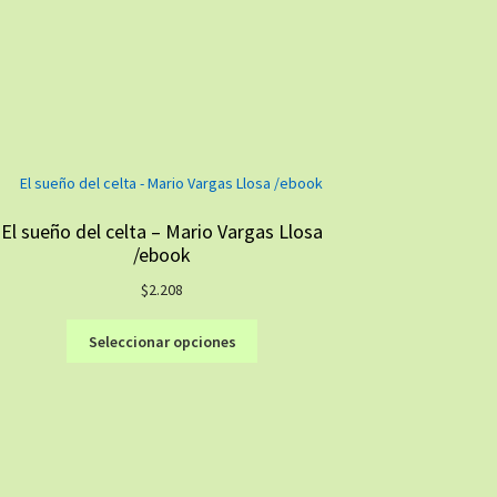
El sueño del celta – Mario Vargas Llosa
/ebook
$
2.208
Este
Seleccionar opciones
producto
tiene
múltiples
variantes.
Las
opciones