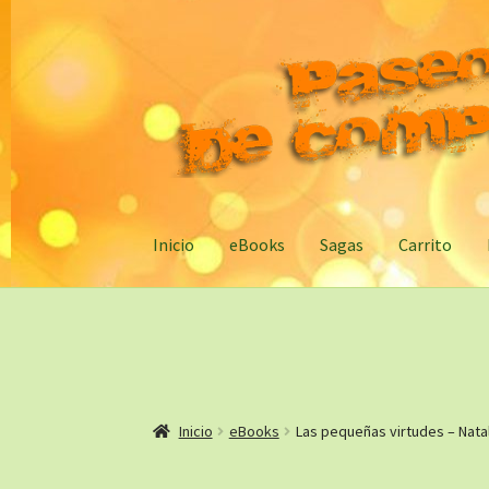
Ir
Ir
a
al
la
contenido
navegación
Inicio
eBooks
Sagas
Carrito
Inicio
eBooks
Las pequeñas virtudes – Nata