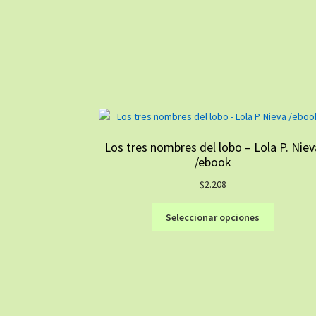
Los tres nombres del lobo – Lola P. Niev
/ebook
$
2.208
Este
Seleccionar opciones
producto
tiene
múltiples
variantes.
Las
opciones