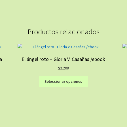
Productos relacionados
a
El ángel roto – Gloria V. Casañas /ebook
$
2.208
Este
Seleccionar opciones
producto
tiene
múltiples
variantes.
Las
opciones
se