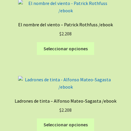
Las
opciones
se
El nombre del viento – Patrick Rothfuss /ebook
pueden
$
2.208
elegir
en
Este
Seleccionar opciones
la
producto
página
tiene
de
múltiples
producto
variantes.
Las
opciones
se
Ladrones de tinta – Alfonso Mateo-Sagasta /ebook
pueden
$
2.208
elegir
en
Este
Seleccionar opciones
la
producto