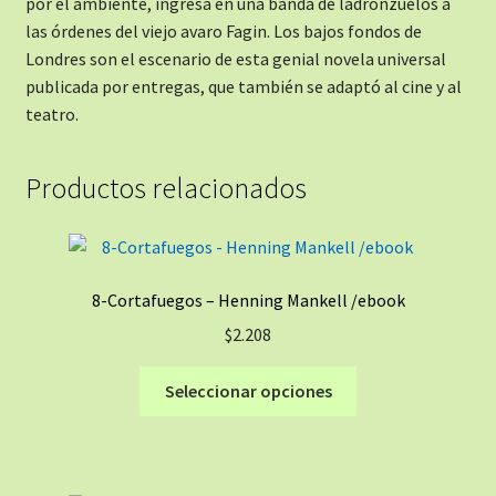
por el ambiente, ingresa en una banda de ladronzuelos a
las órdenes del viejo avaro Fagin. Los bajos fondos de
Londres son el escenario de esta genial novela universal
publicada por entregas, que también se adaptó al cine y al
teatro.
Productos relacionados
8-Cortafuegos – Henning Mankell /ebook
$
2.208
Este
Seleccionar opciones
producto
tiene
múltiples
variantes.