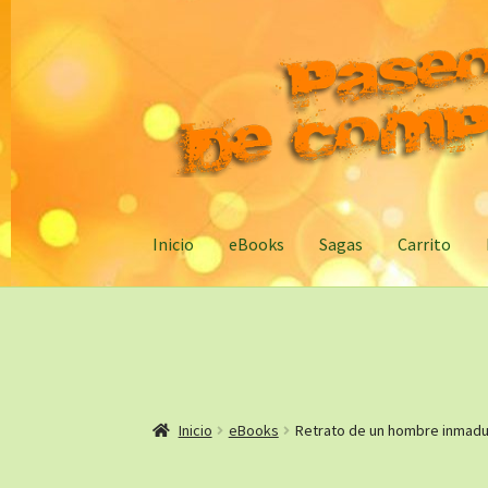
Ir
Ir
a
al
la
contenido
navegación
Inicio
eBooks
Sagas
Carrito
Inicio
eBooks
Retrato de un hombre inmadu