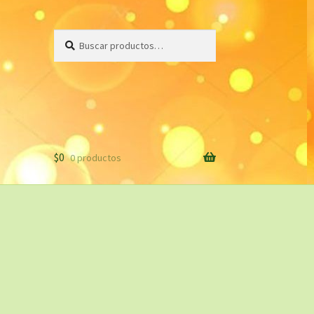
Buscar
Buscar
por:
$
0
0 productos