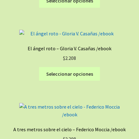
Seleccionar opciones
producto
tiene
múltiples
variantes.
Las
opciones
El ángel roto – Gloria V. Casañas /ebook
se
$
2.208
pueden
elegir
Este
Seleccionar opciones
en
producto
la
tiene
página
múltiples
de
variantes.
producto
Las
opciones
se
A tres metros sobre el cielo – Federico Moccia /ebook
pueden
$
2.208