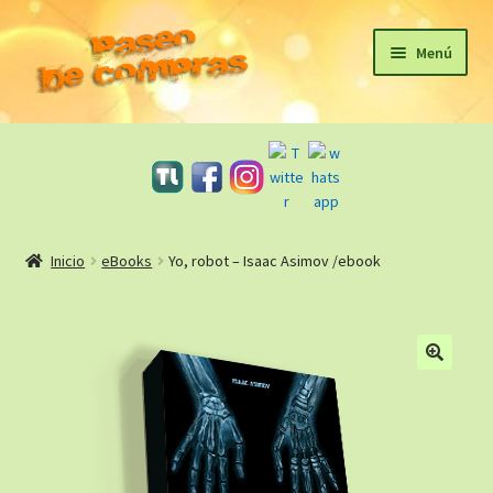
Ir
Ir
Menú
a
al
la
contenido
Inicio
navegación
eBooks
Sagas
Inicio
eBooks
Yo, robot – Isaac Asimov /ebook
Carrito
Revista Literaria
🔍
Taller Literario Online / Servicios Editoriales