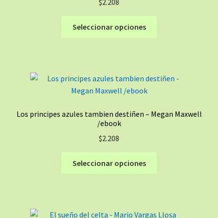
$
2.208
Este
Seleccionar opciones
producto
tiene
múltiples
variantes.
Las
opciones
se
Los principes azules tambien destiñen – Megan Maxwell
pueden
/ebook
elegir
$
2.208
en
la
Este
Seleccionar opciones
página
producto
de
tiene
producto
múltiples
variantes.