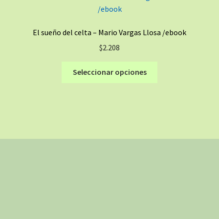
Las
opciones
se
El sueño del celta – Mario Vargas Llosa /ebook
pueden
$
2.208
elegir
en
Este
Seleccionar opciones
la
producto
página
tiene
de
múltiples
producto
variantes.
Las
opciones
se
pueden
elegir
en
la
página