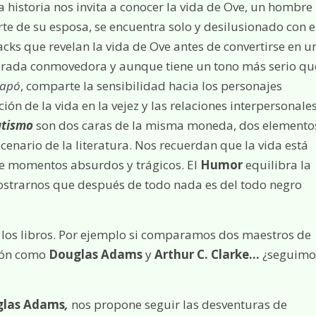
 historia nos invita a conocer la vida de Ove, un hombre
e de su esposa, se encuentra solo y desilusionado con e
cks que revelan la vida de Ove antes de convertirse en u
mirada conmovedora y aunque tiene un tono más serio qu
capó
, comparte la sensibilidad hacia los personajes
n de la vida en la vejez y las relaciones interpersonales
atismo
son dos caras de la misma moneda, dos elemento
cenario de la literatura. Nos recuerdan que la vida está
 de momentos absurdos y trágicos. El
Humor
equilibra la
ostrarnos que después de todo nada es del todo negro
s los libros. Por ejemplo si comparamos dos maestros de
ción como
Douglas Adams
y
Arthur C. Clarke…
¿seguimo
las Adams
,
nos propone seguir las desventuras de