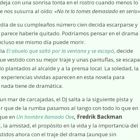
 deja con una sonrisa tonta en el rostro cuando menos lo
e nos susurra al oído:
«No te lo tomes demasiado en serio»
el día de su cumpleaños número cien decida escarparse y
idad parece haberle quitado. Podríamos pensar en el drama
incluso ese mismo día puede morir.
ela
El abuelo que saltó por la ventana y se escapó
,
decide
e vestido con su mejor traje y unas pantuflas, se escapa
 plantados al alcalde y a la prensa local. La soledad, la
s experiencias vividas aparecen en esta novela para
 nada tiene de dramática.
 mar de carcajadas, el DJ salta a la siguiente pista y
ir que de la rumba pasamos al tango con todo lo que en
rque en
Un hombre llamado Ove
,
Fredrik Backman
a amistad, el propósito en la vida y la importancia del
tidos ahora con el traje del drama (aunque sin