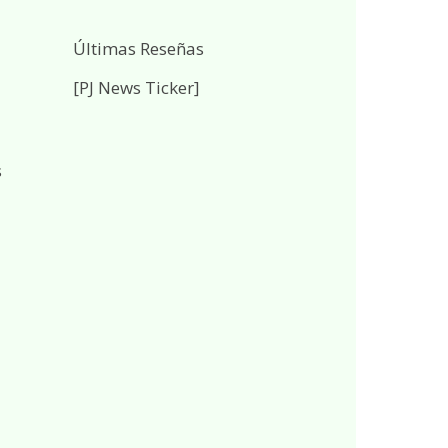
Últimas Reseñas
[PJ News Ticker]
s
l