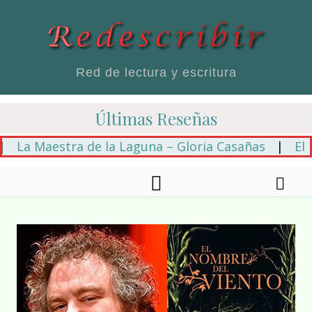
Red de lectura y escritura
Últimas Reseñas
 Maestra de la Laguna – Gloria Casañas
|
El hilo a