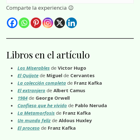
Comparte la experiencia 😉
Libros en el artículo
Los Miserables
de
Victor Hugo
El Quijote
de
Miguel
de
Cervantes
La colección completa
de
Franz Kafka
El extranjero
de
Albert Camus
1984
de
George Orwell
Confieso que he vivido
de
Pablo Neruda
La Metamorfosis
de
Franz Kafka
Un mundo feliz
de
Aldous Huxley
El proceso
de
Franz Kafka