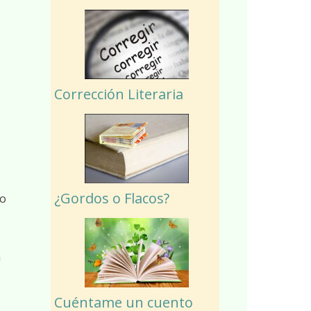
Corrección Literaria
¿Gordos o Flacos?
no
a
Cuéntame un cuento