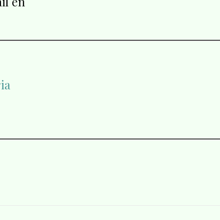
il en
ia