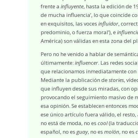
frente a
influyente
, hasta la edición de 
de mucha influencia’, lo que coincide c
en exquisitos, las voces
influidor
, correc
predominio, o fuerza moral’), e
influenc
América) son válidas en esta zona del p
Pero no he venido a hablar de semántica
últimamente:
influencer
. Las redes soci
que relacionamos inmediatamente con aq
Mediante la publicación de
stories
, víde
que influyen desde sus miradas, con op
provocando el seguimiento masivo de mi
esa opinión. Se establecen entonces m
ese único artículo fuera válido, el resto
no está de moda, no es
cool
(la traducci
español, no es
guay
, no es
molón
, no es