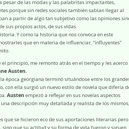
a pesar de las modas y las palabritas impactantes,
antes porque sin redes sociales también sabían llegar al
an a partir de algo tan subjetivo como las opiniones sin
e sus propios actos, de sus vidas.
storia. Y como la historia que nos convoca en este
 mostrarles que en materia de influenciar, “influyentes”
mito.
 principio, me remonto atrás en el tiempo y les acerco
ane Austen.
e la época georgiana terminó situándose entre los grande
ho, con ella surgió un nuevo estilo de novela que difería d
aba.
Austen
empezó a reflejar en sus novelas aspectos
n una descripción muy detallada y realista de los mismos
s que se hicieron eco de sus aportaciones literarias pero
l, sino que su actitud y su forma de vida fueron y siguen