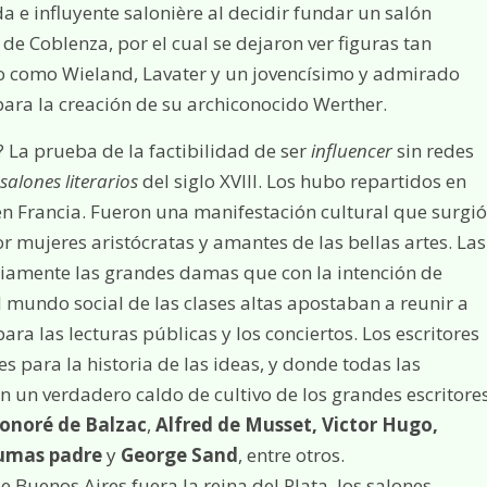
a e influyente salonière al decidir fundar un salón
 de Coblenza, por el cual se dejaron ver figuras tan
o como Wieland, Lavater y un jovencísimo y admirado
para la creación de su archiconocido Werther.
? La prueba de la factibilidad de ser
influencer
sin redes
salones literarios
del siglo XVIII. Los hubo repartidos en
n Francia. Fueron una manifestación cultural que surgió
r mujeres aristócratas y amantes de las bellas artes. Las
iamente las grandes damas que con la intención de
 mundo social de las clases altas apostaban a reunir a
a las lecturas públicas y los conciertos. Los escritores
 para la historia de las ideas, y donde todas las
n un verdadero caldo de cultivo de los grandes escritore
onoré de Balzac
,
Alfred de Musset, Victor Hugo,
Dumas padre
y
George Sand
, entre otros.
e Buenos Aires fuera la reina del Plata, los salones