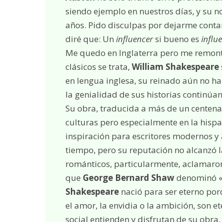
siendo ejemplo en nuestros días, y su 
años. Pido disculpas por dejarme cont
diré que: Un
influencer
si bueno es
influ
Me quedo en Inglaterra pero me remonto
clásicos se trata,
William Shakespeare
en lengua inglesa, su reinado aún no ha 
la genialidad de sus historias continúan
Su obra, traducida a más de un centen
culturas pero especialmente en la hisp
inspiración para escritores modernos y
tiempo, pero su reputación no alcanzó la
románticos, particularmente, aclamaron
que
George Bernard Shaw
denominó «
Shakespeare
nació para ser eterno por
el amor, la envidia o la ambición, son et
social entienden y disfrutan de su obr