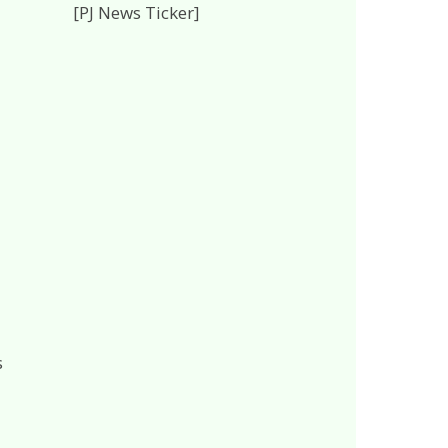
[PJ News Ticker]
s