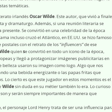
stas temáticas.
iterato irlandés
Oscar Wilde
. Este autor, que vivió a final
eta y dramaturgo. Además, si una reunión literaria se
 presente. Se convirtió en una celebridad de la época
fama incluso cruzó el Atlántico, en EE.UU. se hizo famoso
 postales con el retrato de los “
influencers”
de ese
Wilde
quien
s
e convirtió en todo un icono de la época,
opeas y llegó a protagonizar imágenes publicitarias en
e belleza usaron su imagen como logo. Algo que nos
ndo una bebida energizante o las papas fritas que
. Lo cierto es que este jugador en estos momentos es el
 y
Wilde
sin duda en su métier también lo era. Lo curioso
n, son y serán siempre importantes de manera que
, el personaje Lord Henry trata de ser una influencia par