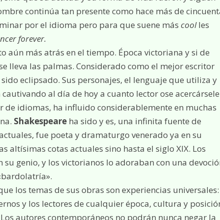
nombre continúa tan presente como hace más de cincuent
aminar por el idioma pero para que suene más
cool
les
encer
forever.
 aún más atrás en el tiempo. Época victoriana y si de
se lleva las palmas. Considerado como el mejor escritor
sido eclipsado. Sus personajes, el lenguaje que utiliza y
 cautivando al día de hoy a cuanto lector ose acercársele
ar de idiomas, ha influido considerablemente en muchas
ana.
Shakespeare
ha sido y es, una infinita fuente de
 actuales, fue poeta y dramaturgo venerado ya en su
s altísimas cotas actuales sino hasta el siglo XIX. Los
 su genio, y los victorianos lo adoraban con una devoció
bardolatría».
que los temas de sus obras son experiencias universales:
ernos y los lectores de cualquier época, cultura y posició
a. Los autores contemporáneos no podrán nunca negar la