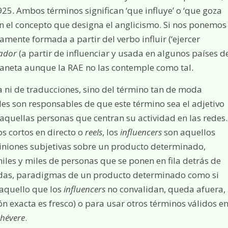
1925. Ambos términos significan ‘que influye’ o ‘que goza
on el concepto que designa el anglicismo. Si nos ponemos
tamente formada a partir del verbo influir (‘ejercer
iador
(a partir de influenciar y usada en algunos países d
laneta aunque la RAE no las contemple como tal.
 ni de traducciones, sino del término tan de moda
ales son responsables de que este término sea el adjetivo
uellas personas que centran su actividad en las redes.
os cortos en directo o
reels
, los
influencers
son aquellos
iniones subjetivas sobre un producto determinado,
les y miles de personas que se ponen en fila detrás de
odas, paradigmas de un producto determinado como si
, aquello que los
influencers
no convalidan, queda afuera,
ón exacta es fresco) o para usar otros términos válidos e
chévere
.