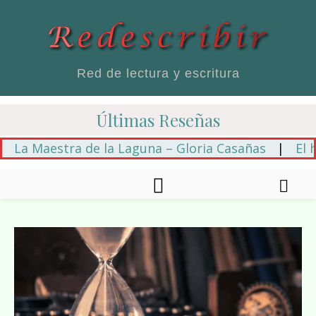
Red de lectura y escritura
Últimas Reseñas
Maestra de la Laguna – Gloria Casañas
|
El hilo az